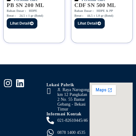
PB SN 200 ML
CDF SN 500 ML
Bahan Dasar :
HDPE
Bahan Dasar :
HDPE & PP
Berat :
24.5 ± 1 gr (Botol)
Berat :
44.5 ± 1.0 gr (Botol)
Lihat Detail
Lihat Detail
Lokasi Pabrik
Jl. Raya Narogong
km 12 Pangkalan
2 No. 55 Bantar
Gebang - Bekasi
Timur
Informasi Kontak
021-82610445/46
0878 1400 4535