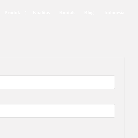
Produk
Kualitas
Kontak
Blog
Indonesia
Personal Care
Food & Beverages
Household