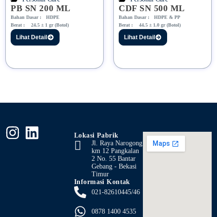
PB SN 200 ML
CDF SN 500 ML
Bahan Dasar :
HDPE
Bahan Dasar :
HDPE & PP
Berat :
24.5 ± 1 gr (Botol)
Berat :
44.5 ± 1.0 gr (Botol)
Lihat Detail
Lihat Detail
Lokasi Pabrik
Jl. Raya Narogong
km 12 Pangkalan
2 No. 55 Bantar
Gebang - Bekasi
Timur
Informasi Kontak
021-82610445/46
0878 1400 4535