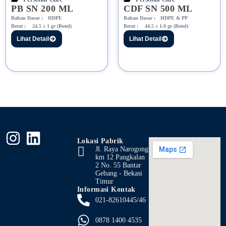
PB SN 200 ML
CDF SN 500 ML
Bahan Dasar :
HDPE
Bahan Dasar :
HDPE & PP
Berat :
24.5 ± 1 gr (Botol)
Berat :
44.5 ± 1.0 gr (Botol)
Lihat Detail
Lihat Detail
Lokasi Pabrik
Jl. Raya Narogong
km 12 Pangkalan
2 No. 55 Bantar
Gebang - Bekasi
Timur
Informasi Kontak
021-82610445/46
0878 1400 4535