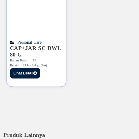
Personal Care
CAP+JAR SC DWL
80 G
Bahan Dasar :
PP
Berat :
25.0 ± 1.0 gr (Pot)
Lihat Detail
Produk Lainnya