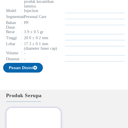
produk kecantikan
lainnya.
Model
:
Injection
Segmentasi
:
Personal Care
Bahan
:
PP
Dasar
Berat
:
3.9 ± 0.5 gr
Tinggi
:
20.0 ± 0.2 mm
Lebar
:
17.3 ± 0.1 mm
(diameter Inner cap)
Volume
:
-
Dimensi
:
-
Pesan Disini
Produk Serupa