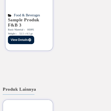
Food & Beverages
Sample Produk
F&B 3
Basic Material :
HDPE
Weight :
52.5 ± 0.5 gr
View Details
Produk Lainnya