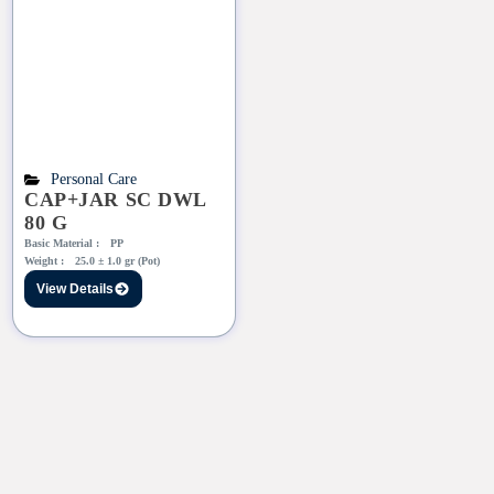
Personal Care
CAP+JAR SC DWL
80 G
Basic Material :
PP
Weight :
25.0 ± 1.0 gr (Pot)
View Details