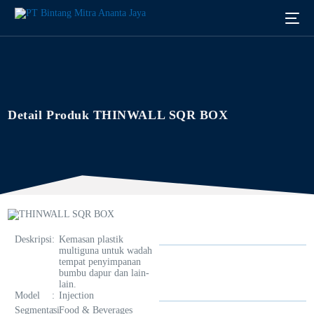
Detail Produk THINWALL SQR BOX
Deskripsi
:
Kemasan plastik
multiguna untuk wadah
tempat penyimpanan
bumbu dapur dan lain-
lain.
Model
:
Injection
English
Segmentasi
:
Food & Beverages