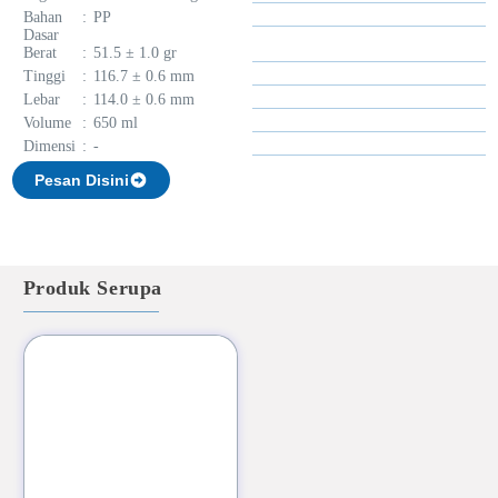
Bahan
:
PP
Dasar
Berat
:
51.5 ± 1.0 gr
Tinggi
:
116.7 ± 0.6 mm
Lebar
:
114.0 ± 0.6 mm
Volume
:
650 ml
Dimensi
:
-
Pesan Disini
Produk Serupa