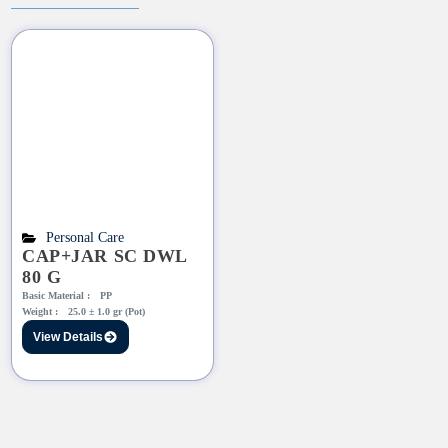
Personal Care
CAP+JAR SC DWL
80 G
Basic Material :
PP
Weight :
25.0 ± 1.0 gr (Pot)
View Details