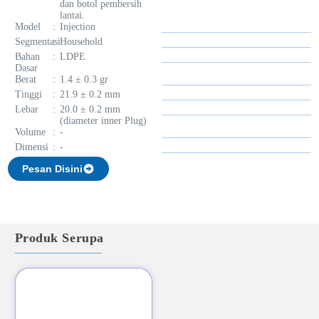
dan botol pembersih
lantai.
Model
:
Injection
Segmentasi
:
Household
Bahan
:
LDPE
Dasar
Berat
:
1.4 ± 0.3 gr
Tinggi
:
21.9 ± 0.2 mm
Lebar
:
20.0 ± 0.2 mm
(diameter inner Plug)
Volume
:
-
Dimensi
:
-
Pesan Disini
Produk Serupa