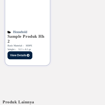
Household
Sample Produk Hh
2
Basic Material :
HDPE
Weight :
52.5 ± 0.5 gr
View Details
Produk Lainnya