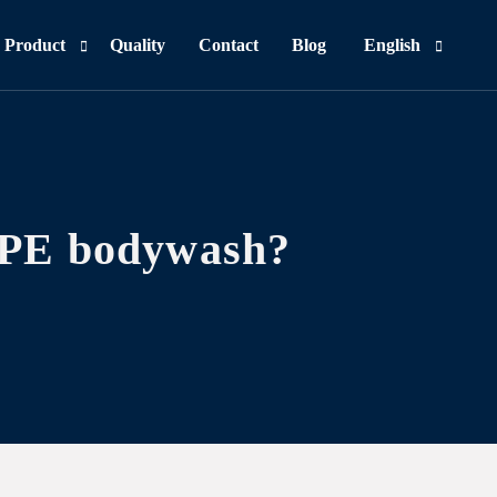
Product
Quality
Contact
Blog
English
Personal Care
Indonesia
(
Indonesi
Food & Beverages
Household
DPE bodywash?