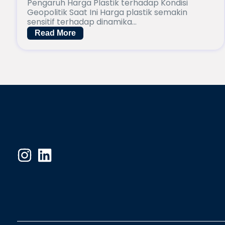
Pengaruh Harga Plastik terhadap Kondisi
Geopolitik Saat Ini Harga plastik semakin
sensitif terhadap dinamika...
Read More